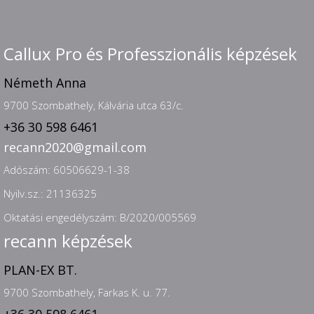
Callux Pro és Professzionális képzések
Németh Anna
9700 Szombathely, Kálvária utca 63/c.
+36 30 598 6461
recann2020@gmail.com
Adószám: 60506629-1-38
Nyilv.sz.: 21136325
Oktatási engedélyszám: B/2020/005569
recann képzések
PLAN-EX BT.
9700 Szombathely, Farkas K. u. 77.