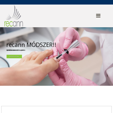
recann
MÓDSZER!!
ÚJ KÖRÖM KORREKCIÓS ELJÁRÁS
RÉSZLETEK