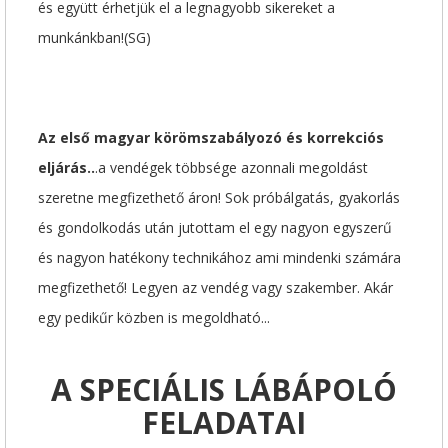
és együtt érhetjük el a legnagyobb sikereket a
munkánkban!(SG)
Az első magyar körömszabályozó és korrekciós
eljárás..
.a vendégek többsége azonnali megoldást
szeretne megfizethető áron! Sok próbálgatás, gyakorlás
és gondolkodás után jutottam el egy nagyon egyszerű
és nagyon hatékony technikához ami mindenki számára
megfizethető! Legyen az vendég vagy szakember. Akár
egy pedikűr közben is megoldható...
A SPECIÁLIS LÁBÁPOLÓ
FELADATAI