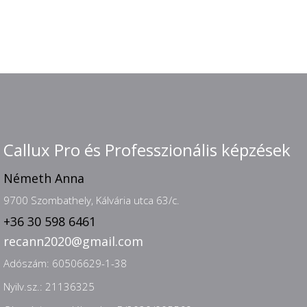
Callux Pro és Professzionális képzések
Németh Anna
9700 Szombathely, Kálvária utca 63/c.
+36 30 598 6461
recann2020@gmail.com
Adószám: 60506629-1-38
Nyilv.sz.: 21136325