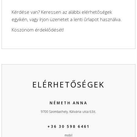
Kérdése van? Keressen az alábbi elérhetőségek
egyikén, vagy írjon üzenetet a lenti űrlapot használva.
Köszönöm érdeklődését!
ELÉRHETŐSÉGEK
NÉMETH ANNA
9700 Szombathely, Kálvária utca 63/c.
+36 30 598 6461
mobil