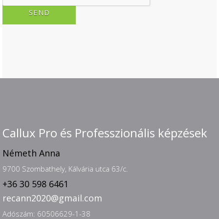
SEND
Callux Pro és Professzionális képzések
Németh Anna
9700 Szombathely, Kálvária utca 63/c.
+36 30 598 6461
recann2020@gmail.com
Adószám: 60506629-1-38