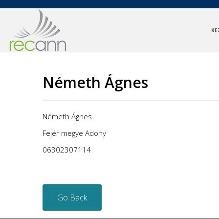
KE
Németh Ágnes
Németh Ágnes
Fejér megye Adony
06302307114
Go Back