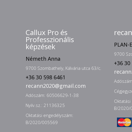
Callux Pro és
reca
Professzionális
PLAN-E
képzések
9700 Szo
Németh Anna
+36 30
9700 Szombathely, Kálvária utca 63/c.
recan
+36 30 598 6461
Adószám
recann2020@gmail.com
Cégjegy
Adószám: 60506629-1-38
Oktatási
Nyilv.sz.: 21136325
B/2020/
Oktatási engedélyszám:
B/2020/005569