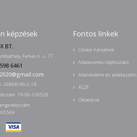
nn képzések
Fontos linkek
X BT.
Cookie irányelvek
mbathely, Farkas K. u. 77.
Adatkezelési tájékoztató
 598 6461
n2020@gmail.com
Adatvédelmi és adatkezelési
: 26804196-2-18
ÁSZF
zékszám: 18-06-100528
Oktatások
 engedélyszám:
005569