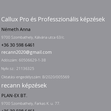
Callux Pro és Professzionális képzések
Németh Anna
9700 Szombathely, Kálvária utca 63/c.
+36 30 598 6461
recann2020@gmail.com
Adószám: 60506629-1-38
Nyilv.sz.: 21136325
Oktatási engedélyszám: B/2020/005569
recann képzések
PLAN-EX BT.
9700 Szombathely, Farkas K. u. 77.