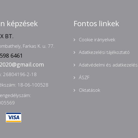
nn képzések
Fontos linkek
X BT.
Cookie irányelvek
mbathely, Farkas K. u. 77.
Adatkezelési tájékoztató
 598 6461
n2020@gmail.com
Adatvédelmi és adatkezelési
: 26804196-2-18
ÁSZF
zékszám: 18-06-100528
Oktatások
 engedélyszám:
005569