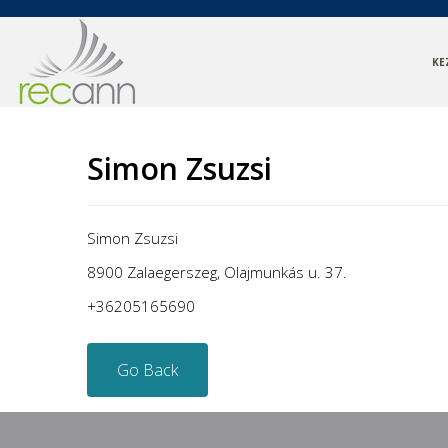
KE
Simon Zsuzsi
Simon Zsuzsi
8900 Zalaegerszeg, Olajmunkás u. 37.
+36205165690
Go Back