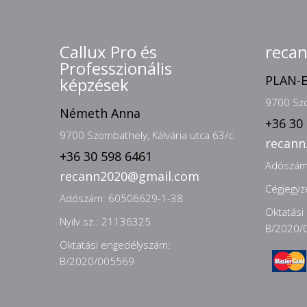
Callux Pro és
reca
Professzionális
PLAN-E
képzések
9700 Szo
Németh Anna
+36 30
9700 Szombathely, Kálvária utca 63/c.
recan
+36 30 598 6461
Adószám
recann2020@gmail.com
Cégjegy
Adószám: 60506629-1-38
Oktatási
Nyilv.sz.: 21136325
B/2020/
Oktatási engedélyszám:
B/2020/005569