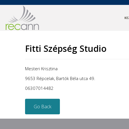
KE
Fitti Szépség Studio
Mesteri Krisztina
9653 Répcelak, Bartók Béla utca 49.
06307014482
Go Back