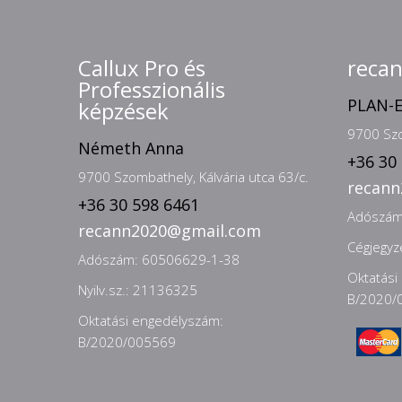
Callux Pro és
reca
Professzionális
PLAN-E
képzések
9700 Szo
Németh Anna
+36 30
9700 Szombathely, Kálvária utca 63/c.
recan
+36 30 598 6461
Adószám
recann2020@gmail.com
Cégjegy
Adószám: 60506629-1-38
Oktatási
Nyilv.sz.: 21136325
B/2020/
Oktatási engedélyszám:
B/2020/005569