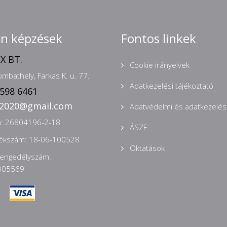
nn képzések
Fontos linkek
X BT.
Cookie irányelvek
mbathely, Farkas K. u. 77.
Adatkezelési tájékoztató
 598 6461
n2020@gmail.com
Adatvédelmi és adatkezelési
: 26804196-2-18
ÁSZF
zékszám: 18-06-100528
Oktatások
 engedélyszám:
005569