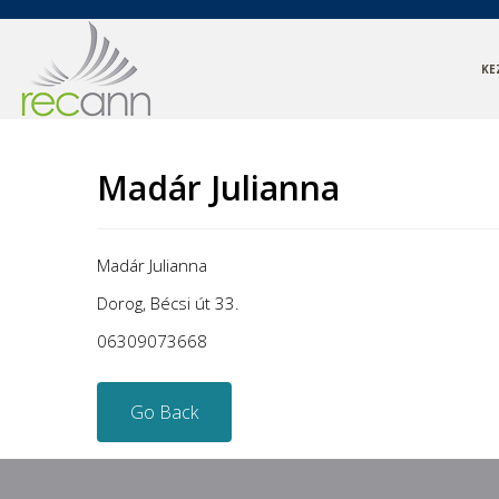
KE
Madár Julianna
Madár Julianna
Dorog, Bécsi út 33
.
06309073668
Go Back