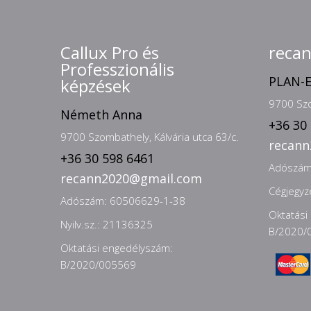
Callux Pro és
reca
Professzionális
PLAN-E
képzések
9700 Szo
Németh Anna
+36 30
9700 Szombathely, Kálvária utca 63/c.
recan
+36 30 598 6461
Adószám
recann2020@gmail.com
Cégjegy
Adószám: 60506629-1-38
Oktatási
Nyilv.sz.: 21136325
B/2020/
Oktatási engedélyszám:
B/2020/005569