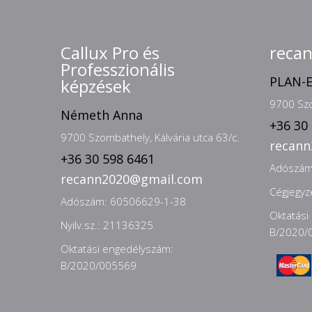
Callux Pro és
reca
Professzionális
PLAN-E
képzések
9700 Szo
Németh Anna
+36 30
9700 Szombathely, Kálvária utca 63/c.
recan
+36 30 598 6461
Adószám
recann2020@gmail.com
Cégjegy
Adószám: 60506629-1-38
Oktatási
Nyilv.sz.: 21136325
B/2020/
Oktatási engedélyszám:
B/2020/005569