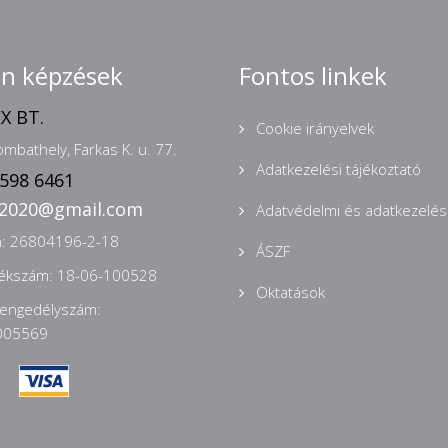
nn képzések
Fontos linkek
X BT.
Cookie irányelvek
mbathely, Farkas K. u. 77.
Adatkezelési tájékoztató
 598 6461
n2020@gmail.com
Adatvédelmi és adatkezelési
: 26804196-2-18
ÁSZF
zékszám: 18-06-100528
Oktatások
 engedélyszám:
005569