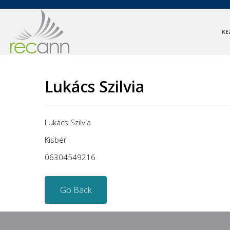
KE
Lukács Szilvia
Lukács Szilvia
Kisbér
06304549216
Go Back